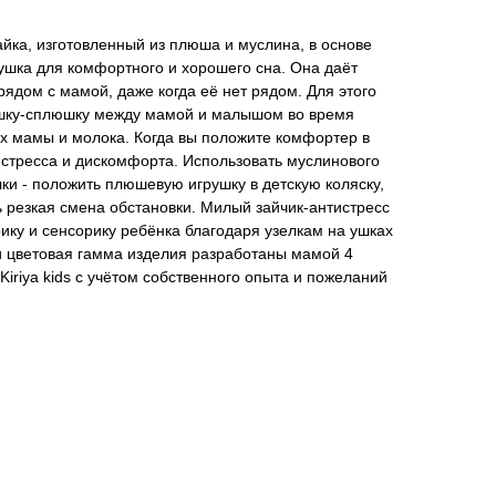
ка, изготовленный из плюша и муслина, в основе
рушка для комфортного и хорошего сна. Она даёт
рядом с мамой, даже когда её нет рядом. Для этого
ушку-сплюшку между мамой и малышом во время
ах мамы и молока. Когда вы положите комфортер в
з стресса и дискомфорта. Использовать муслинового
лки - положить плюшевую игрушку в детскую коляску,
 резкая смена обстановки. Милый зайчик-антистресс
ику и сенсорику ребёнка благодаря узелкам на ушках
и цветовая гамма изделия разработаны мамой 4
iriya kids с учётом собственного опыта и пожеланий