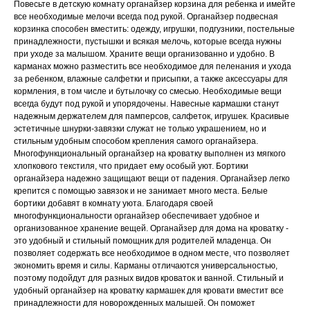
Повесьте в детскую комнату органайзер корзина для ребенка и имейте
все необходимые мелочи всегда под рукой. Органайзер подвесная
корзинка способен вместить: одежду, игрушки, подгузники, постельные
принадлежности, пустышки и всякая мелочь, которые всегда нужны
при уходе за малышом. Храните вещи организованно и удобно. В
карманах можно разместить все необходимое для пеленания и ухода
за ребенком, влажные салфетки и присыпки, а также аксессуары для
кормления, в том числе и бутылочку со смесью. Необходимые вещи
всегда будут под рукой и упорядочены. Навесные кармашки станут
надежным держателем для памперсов, салфеток, игрушек. Красивые
эстетичные шнурки-завязки служат не только украшением, но и
стильным удобным способом крепления самого органайзера.
Многофункциональный органайзер на кроватку выполнен из мягкого
хлопкового текстиля, что придает ему особый уют. Бортики
органайзера надежно защищают вещи от падения. Органайзер легко
крепится с помощью завязок и не занимает много места. Белые
бортики добавят в комнату уюта. Благодаря своей
многофункциональности органайзер обеспечивает удобное и
организованное хранение вещей. Органайзер для дома на кроватку -
это удобный и стильный помощник для родителей младенца. Он
позволяет содержать все необходимое в одном месте, что позволяет
экономить время и силы. Карманы отличаются универсальностью,
поэтому подойдут для разных видов кроваток и ванной. Стильный и
удобный органайзер на кроватку кармашек для кровати вместит все
принадлежности для новорожденных малышей. Он поможет